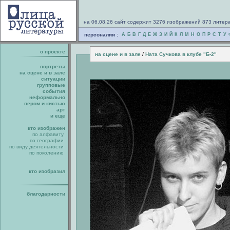
на 06.08.26 сайт содержит 3276 изображений 873 литер
персоналии :
А
Б
В
Г
Д
Е
Ж
З
И
Й
К
Л
М
Н
О
П
Р
С
Т
У
о проекте
/
на сцене и в зале
Ната Сучкова в клубе "Б-2"
портреты
на сцене и в зале
ситуации
групповые
события
неформально
пером и кистью
арт
и еще
кто изображен
по алфавиту
по географии
по виду деятельности
по поколению
кто изобразил
благодарности