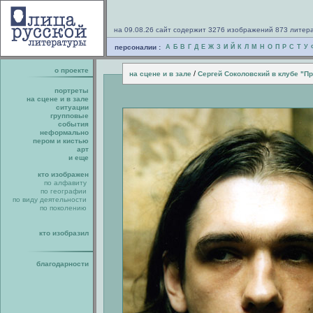
на 09.08.26 сайт содержит 3276 изображений 873 литер
персоналии :
А
Б
В
Г
Д
Е
Ж
З
И
Й
К
Л
М
Н
О
П
Р
С
Т
У
о проекте
/
на сцене и в зале
Сергей Соколовский в клубе "Пр
портреты
на сцене и в зале
ситуации
групповые
события
неформально
пером и кистью
арт
и еще
кто изображен
по алфавиту
по географии
по виду деятельности
по поколению
кто изобразил
благодарности