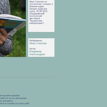
Иван Соколов на
поэтических чтениях в
Нижнем парке.
Пушкин (Царское
село), 20.06.2015.
(Ландшафтный
поэтический
фестиваль
"Пушкинские
лаборатории")
Изображены:
Иван Соколов
Автор:
Владимир
Александрин
вторским правом.
няются за их авторами.
ые ресурсы
ется ссылка на наш сайт.