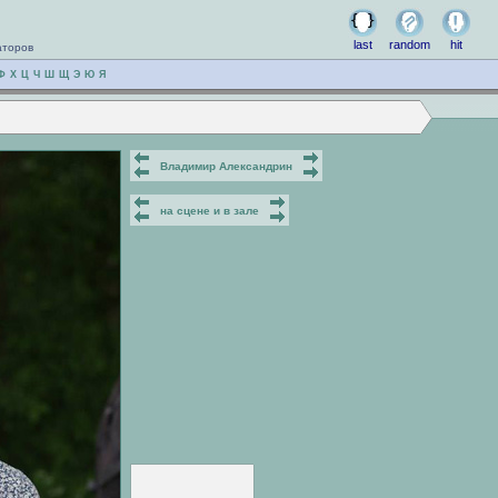
last
random
hit
аторов
Ф
Х
Ц
Ч
Ш
Щ
Э
Ю
Я
Владимир Александрин
на сцене и в зале