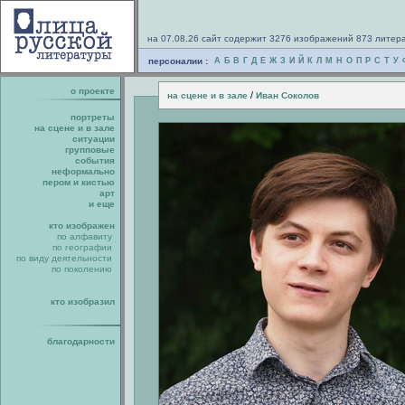
на 07.08.26 сайт содержит 3276 изображений 873 литер
персоналии :
А
Б
В
Г
Д
Е
Ж
З
И
Й
К
Л
М
Н
О
П
Р
С
Т
У
о проекте
/
на сцене и в зале
Иван Соколов
портреты
на сцене и в зале
ситуации
групповые
события
неформально
пером и кистью
арт
и еще
кто изображен
по алфавиту
по географии
по виду деятельности
по поколению
кто изобразил
благодарности