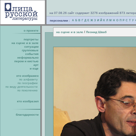
на 07.08.26 сайт содержит 3276 изображений 873 литер
персоналии :
А
Б
В
Г
Д
Е
Ж
З
И
Й
К
Л
М
Н
О
П
Р
С
Т
У
о проекте
/
на сцене и в зале
Леонид Шваб
портреты
на сцене и в зале
ситуации
групповые
события
неформально
пером и кистью
арт
и еще
кто изображен
по алфавиту
по географии
по виду деятельности
по поколению
кто изобразил
благодарности