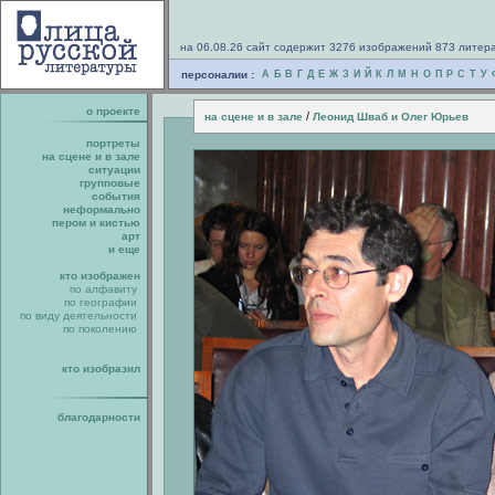
на 06.08.26 сайт содержит 3276 изображений 873 литер
персоналии :
А
Б
В
Г
Д
Е
Ж
З
И
Й
К
Л
М
Н
О
П
Р
С
Т
У
о проекте
/
на сцене и в зале
Леонид Шваб и Олег Юрьев
портреты
на сцене и в зале
ситуации
групповые
события
неформально
пером и кистью
арт
и еще
кто изображен
по алфавиту
по географии
по виду деятельности
по поколению
кто изобразил
благодарности