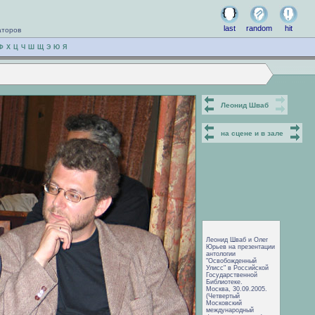
last
random
hit
аторов
Ф
Х
Ц
Ч
Ш
Щ
Э
Ю
Я
Леонид Шваб
на сцене и в зале
Леонид Шваб и Олег
Юрьев на презентации
антологии
"Освобожденный
Улисс" в Российской
Государственной
Библиотеке.
Москва, 30.09.2005.
(Четвертый
Московский
международный