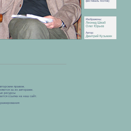
фестиваль поэтов)
Изображены:
Леонид Шваб
Олег Юрьев
Автор:
Дмитрий Кузьмин
вторским правом.
няются за их авторами.
ые ресурсы
ется ссылка на наш сайт.
иражирования