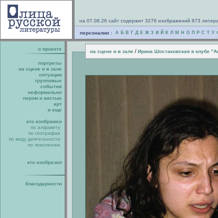
на 07.08.26 сайт содержит 3276 изображений 873 литер
персоналии :
А
Б
В
Г
Д
Е
Ж
З
И
Й
К
Л
М
Н
О
П
Р
С
Т
У
о проекте
/
на сцене и в зале
Ирина Шостаковская в клубе "А
портреты
на сцене и в зале
ситуации
групповые
события
неформально
пером и кистью
арт
и еще
кто изображен
по алфавиту
по географии
по виду деятельности
по поколению
кто изобразил
благодарности