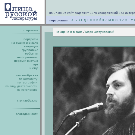
на 07.08.26 сайт содержит 3276 изображений 873 литер
персоналии :
А
Б
В
Г
Д
Е
Ж
З
И
Й
К
Л
М
Н
О
П
Р
С
Т
У
о проекте
/
на сцене и в зале
Марк Шатуновский
портреты
на сцене и в зале
ситуации
групповые
события
неформально
пером и кистью
арт
и еще
кто изображен
по алфавиту
по географии
по виду деятельности
по поколению
кто изобразил
благодарности