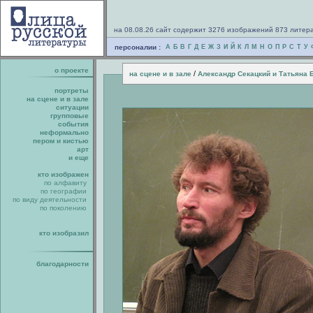
на 08.08.26 сайт содержит 3276 изображений 873 литер
персоналии :
А
Б
В
Г
Д
Е
Ж
З
И
Й
К
Л
М
Н
О
П
Р
С
Т
У
о проекте
/
на сцене и в зале
Александр Секацкий и Татьяна 
портреты
на сцене и в зале
ситуации
групповые
события
неформально
пером и кистью
арт
и еще
кто изображен
по алфавиту
по географии
по виду деятельности
по поколению
кто изобразил
благодарности