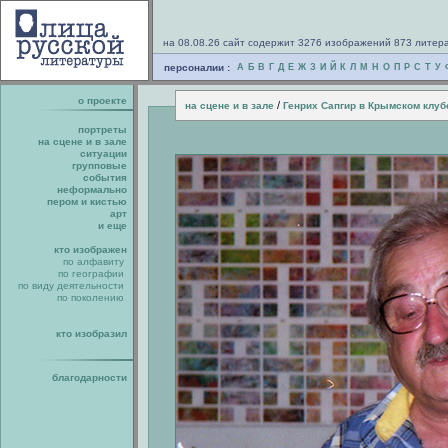
на 08.08.26 сайт содержит 3276 изображений 873 литер
персоналии :
А
Б
В
Г
Д
Е
Ж
З
И
Й
К
Л
М
Н
О
П
Р
С
Т
У
о проекте
/
на сцене и в зале
Генрих Сапгир в Крымском клуб
портреты
на сцене и в зале
ситуации
групповые
события
неформально
пером и кистью
арт
и еще
кто изображен
по алфавиту
по географии
по виду деятельности
по поколению
кто изобразил
благодарности