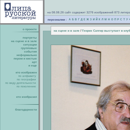
на 08.08.26 сайт содержит 3276 изображений 873 литер
персоналии :
А
Б
В
Г
Д
Е
Ж
З
И
Й
К
Л
М
Н
О
П
Р
С
Т
У
о проекте
/
на сцене и в зале
Генрих Сапгир выступает в клу
портреты
на сцене и в зале
ситуации
групповые
события
неформально
пером и кистью
арт
и еще
кто изображен
по алфавиту
по географии
по виду деятельности
по поколению
кто изобразил
благодарности