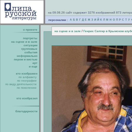
на 09.08.26 сайт содержит 3276 изображений 873 литер
персоналии :
А
Б
В
Г
Д
Е
Ж
З
И
Й
К
Л
М
Н
О
П
Р
С
Т
У
о проекте
/
на сцене и в зале
Генрих Сапгир в Крымском клуб
портреты
на сцене и в зале
ситуации
групповые
события
неформально
пером и кистью
арт
и еще
кто изображен
по алфавиту
по географии
по виду деятельности
по поколению
кто изобразил
благодарности