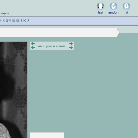
last
random
hit
аторов
Ф
Х
Ц
Ч
Ш
Щ
Э
Ю
Я
на сцене и в зале