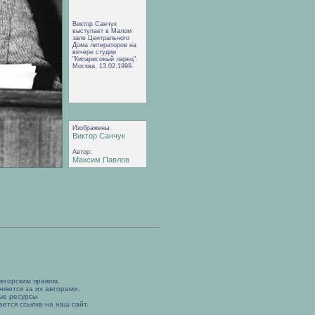
Виктор Санчук
выступает в Малом
зале Центрального
Дома литераторов на
вечере студии
"Кипарисовый ларец".
Москва, 13.02.1999.
Изображены:
Виктор Санчук
Автор:
Максим Павлов
вторским правом.
няются за их авторами.
ые ресурсы
ется ссылка на наш сайт.