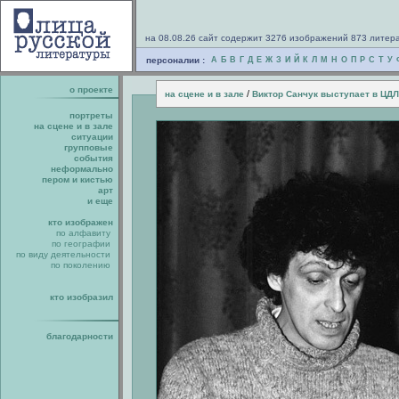
на 08.08.26 сайт содержит 3276 изображений 873 литер
персоналии :
А
Б
В
Г
Д
Е
Ж
З
И
Й
К
Л
М
Н
О
П
Р
С
Т
У
о проекте
/
на сцене и в зале
Виктор Санчук выступает в ЦДЛ
портреты
на сцене и в зале
ситуации
групповые
события
неформально
пером и кистью
арт
и еще
кто изображен
по алфавиту
по географии
по виду деятельности
по поколению
кто изобразил
благодарности