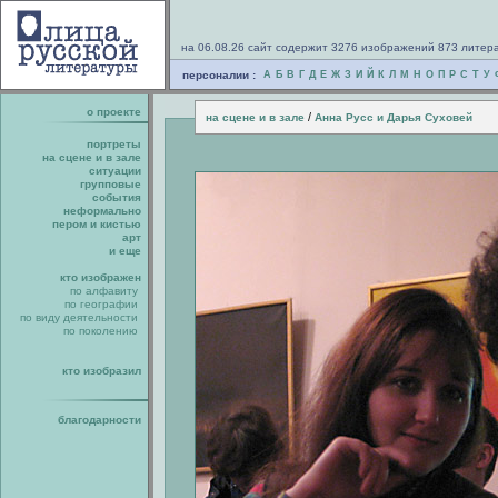
на 06.08.26 сайт содержит 3276 изображений 873 литер
персоналии :
А
Б
В
Г
Д
Е
Ж
З
И
Й
К
Л
М
Н
О
П
Р
С
Т
У
о проекте
/
на сцене и в зале
Анна Русс и Дарья Суховей
портреты
на сцене и в зале
ситуации
групповые
события
неформально
пером и кистью
арт
и еще
кто изображен
по алфавиту
по географии
по виду деятельности
по поколению
кто изобразил
благодарности