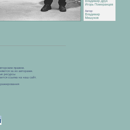
Владимир Друк
Игорь Померанцев
Автор:
Владимир
Мишуков
вторским правом.
няются за их авторами.
ые ресурсы
ется ссылка на наш сайт.
иражирования