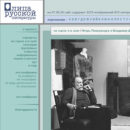
на 07.08.26 сайт содержит 3276 изображений 873 литер
персоналии :
А
Б
В
Г
Д
Е
Ж
З
И
Й
К
Л
М
Н
О
П
Р
С
Т
У
о проекте
/
на сцене и в зале
Игорь Померанцев и Владимир 
портреты
на сцене и в зале
ситуации
групповые
события
неформально
пером и кистью
арт
и еще
кто изображен
по алфавиту
по географии
по виду деятельности
по поколению
кто изобразил
благодарности