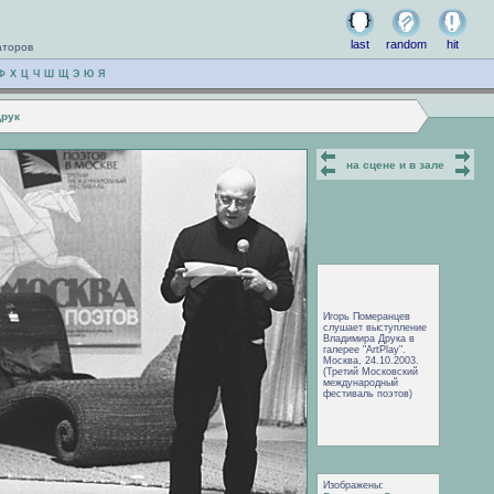
last
random
hit
аторов
Ф
Х
Ц
Ч
Ш
Щ
Э
Ю
Я
Друк
на сцене и в зале
Игорь Померанцев
слушает выступление
Владимира Друка в
галерее "ArtPlay".
Москва, 24.10.2003.
(Третий Московский
международный
фестиваль поэтов)
Изображены: