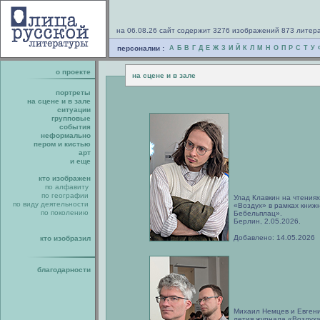
на 06.08.26 сайт содержит 3276 изображений 873 литер
персоналии :
А
Б
В
Г
Д
Е
Ж
З
И
Й
К
Л
М
Н
О
П
Р
С
Т
У
о проекте
на сцене и в зале
портреты
на сцене и в зале
ситуации
групповые
события
неформально
пером и кистью
арт
и еще
кто изображен
по алфавиту
по географии
Улад Клавкин на чтениях
по виду деятельности
«Воздух» в рамках книж
по поколению
Бебельплац».
Берлин, 2.05.2026.
Добавлено: 14.05.2026
кто изобразил
благодарности
Михаил Немцев и Евгений
летия журнала «Воздух»