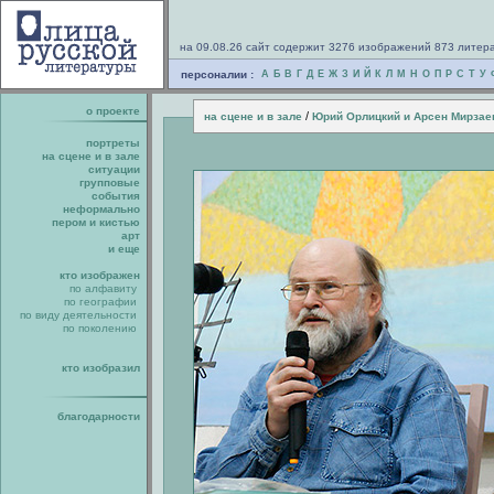
на 09.08.26 сайт содержит 3276 изображений 873 литер
персоналии :
А
Б
В
Г
Д
Е
Ж
З
И
Й
К
Л
М
Н
О
П
Р
С
Т
У
о проекте
/
на сцене и в зале
Юрий Орлицкий и Арсен Мирзае
портреты
на сцене и в зале
ситуации
групповые
события
неформально
пером и кистью
арт
и еще
кто изображен
по алфавиту
по географии
по виду деятельности
по поколению
кто изобразил
благодарности