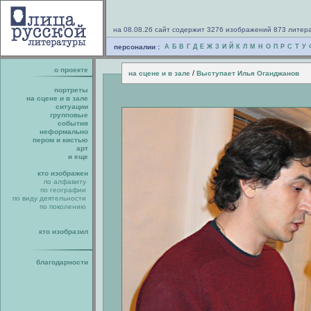
на 08.08.26 сайт содержит 3276 изображений 873 литер
персоналии :
А
Б
В
Г
Д
Е
Ж
З
И
Й
К
Л
М
Н
О
П
Р
С
Т
У
о проекте
/
на сцене и в зале
Выступает Илья Оганджанов
портреты
на сцене и в зале
ситуации
групповые
события
неформально
пером и кистью
арт
и еще
кто изображен
по алфавиту
по географии
по виду деятельности
по поколению
кто изобразил
благодарности