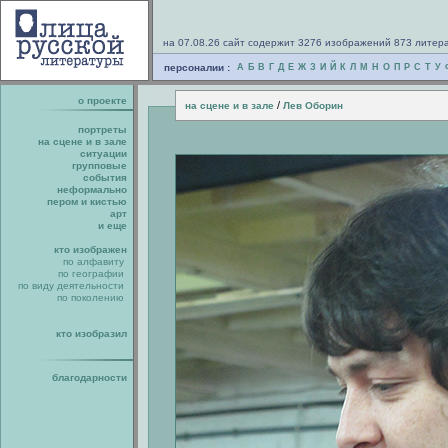
на 07.08.26 сайт содержит 3276 изображений 873 литер
персоналии :
А
Б
В
Г
Д
Е
Ж
З
И
Й
К
Л
М
Н
О
П
Р
С
Т
У
о проекте
/
на сцене и в зале
Лев Оборин
портреты
на сцене и в зале
ситуации
групповые
события
неформально
пером и кистью
арт
и еще
кто изображен
по алфавиту
по географии
по виду деятельности
по поколению
кто изобразил
благодарности