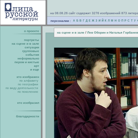
на 08.08.26 сайт содержит 3276 изображений 873 литер
персоналии :
А
Б
В
Г
Д
Е
Ж
З
И
Й
К
Л
М
Н
О
П
Р
С
Т
У
о проекте
/
на сцене и в зале
Лев Оборин и Наталья Горбанев
портреты
на сцене и в зале
ситуации
групповые
события
неформально
пером и кистью
арт
и еще
кто изображен
по алфавиту
по географии
по виду деятельности
по поколению
кто изобразил
благодарности