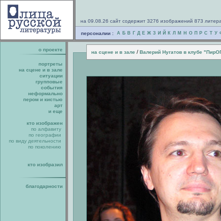
на 09.08.26 сайт содержит 3276 изображений 873 литер
персоналии :
А
Б
В
Г
Д
Е
Ж
З
И
Й
К
Л
М
Н
О
П
Р
С
Т
У
о проекте
/
на сцене и в зале
Валерий Нугатов в клубе "ПирО
портреты
на сцене и в зале
ситуации
групповые
события
неформально
пером и кистью
арт
и еще
кто изображен
по алфавиту
по географии
по виду деятельности
по поколению
кто изобразил
благодарности