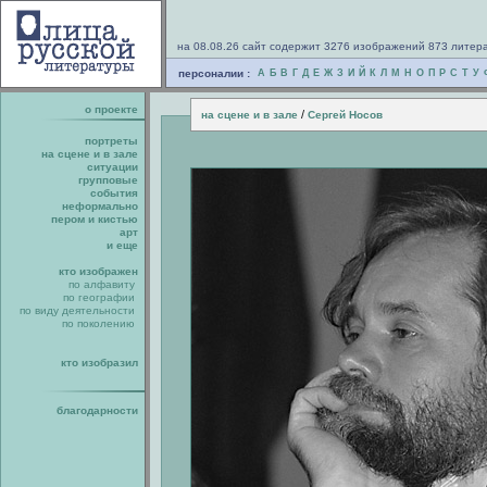
на 08.08.26 сайт содержит 3276 изображений 873 литер
персоналии :
А
Б
В
Г
Д
Е
Ж
З
И
Й
К
Л
М
Н
О
П
Р
С
Т
У
о проекте
/
на сцене и в зале
Сергей Носов
портреты
на сцене и в зале
ситуации
групповые
события
неформально
пером и кистью
арт
и еще
кто изображен
по алфавиту
по географии
по виду деятельности
по поколению
кто изобразил
благодарности