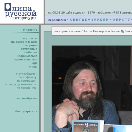
на 08.08.26 сайт содержит 3276 изображений 873 литер
персоналии :
А
Б
В
Г
Д
Е
Ж
З
И
Й
К
Л
М
Н
О
П
Р
С
Т
У
о проекте
/
на сцене и в зале
Антон Нестеров и Борис Дубин 
портреты
на сцене и в зале
ситуации
групповые
события
неформально
пером и кистью
арт
и еще
кто изображен
по алфавиту
по географии
по виду деятельности
по поколению
кто изобразил
благодарности