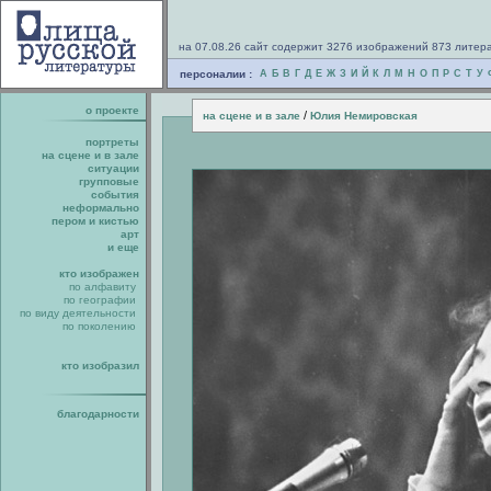
на 07.08.26 сайт содержит 3276 изображений 873 литер
персоналии :
А
Б
В
Г
Д
Е
Ж
З
И
Й
К
Л
М
Н
О
П
Р
С
Т
У
о проекте
/
на сцене и в зале
Юлия Немировская
портреты
на сцене и в зале
ситуации
групповые
события
неформально
пером и кистью
арт
и еще
кто изображен
по алфавиту
по географии
по виду деятельности
по поколению
кто изобразил
благодарности