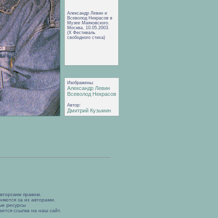
Александр Левин и
Всеволод Некрасов в
Музее Маяковского.
Москва, 10.05.2003.
(X Фестиваль
свободного стиха)
Изображены:
Александр Левин
Всеволод Некрасов
Автор:
Дмитрий Кузьмин
вторским правом.
няются за их авторами.
ые ресурсы
ется ссылка на наш сайт.