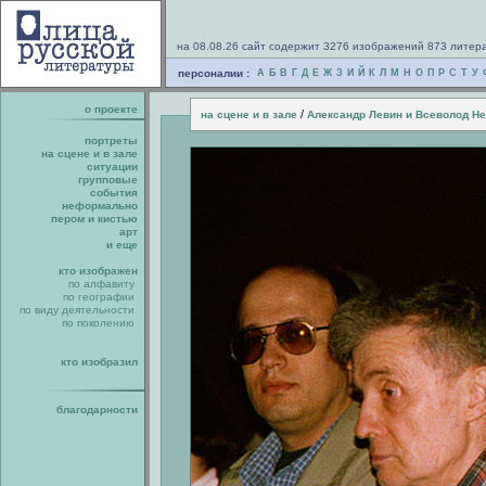
на 08.08.26 сайт содержит 3276 изображений 873 литер
персоналии :
А
Б
В
Г
Д
Е
Ж
З
И
Й
К
Л
М
Н
О
П
Р
С
Т
У
о проекте
/
на сцене и в зале
Александр Левин и Всеволод Н
портреты
на сцене и в зале
ситуации
групповые
события
неформально
пером и кистью
арт
и еще
кто изображен
по алфавиту
по географии
по виду деятельности
по поколению
кто изобразил
благодарности