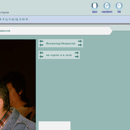
last
random
hit
аторов
Ф
Х
Ц
Ч
Ш
Щ
Э
Ю
Я
екрасов
Всеволод Некрасов
на сцене и в зале