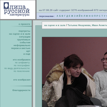
на 07.08.26 сайт содержит 3276 изображений 873 литер
персоналии :
А
Б
В
Г
Д
Е
Ж
З
И
Й
К
Л
М
Н
О
П
Р
С
Т
У
о проекте
/
на сцене и в зале
Татьяна Нешумова, Иван Ахметь
портреты
на сцене и в зале
ситуации
групповые
события
неформально
пером и кистью
арт
и еще
кто изображен
по алфавиту
по географии
по виду деятельности
по поколению
кто изобразил
благодарности