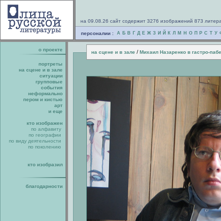
на 09.08.26 сайт содержит 3276 изображений 873 литер
персоналии :
А
Б
В
Г
Д
Е
Ж
З
И
Й
К
Л
М
Н
О
П
Р
С
Т
У
о проекте
/
на сцене и в зале
Михаил Назаренко в гастро-пабе
портреты
на сцене и в зале
ситуации
групповые
события
неформально
пером и кистью
арт
и еще
кто изображен
по алфавиту
по географии
по виду деятельности
по поколению
кто изобразил
благодарности