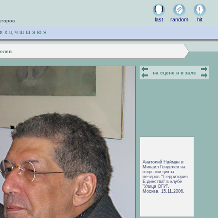
last
random
hit
аторов
Ф
Х
Ц
Ч
Ш
Щ
Э
Ю
Я
делев
на сцене и в зале
Анатолий Найман и
Михаил Генделев на
открытии цикла
вечеров "Т.ерритория
Е.динства" в клубе
"Улица ОГИ".
Москва, 15.11.2006.