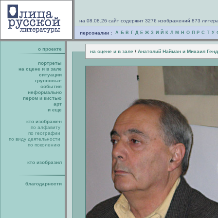
на 08.08.26 сайт содержит 3276 изображений 873 литер
персоналии :
А
Б
В
Г
Д
Е
Ж
З
И
Й
К
Л
М
Н
О
П
Р
С
Т
У
о проекте
/
на сцене и в зале
Анатолий Найман и Михаил Ген
портреты
на сцене и в зале
ситуации
групповые
события
неформально
пером и кистью
арт
и еще
кто изображен
по алфавиту
по географии
по виду деятельности
по поколению
кто изобразил
благодарности