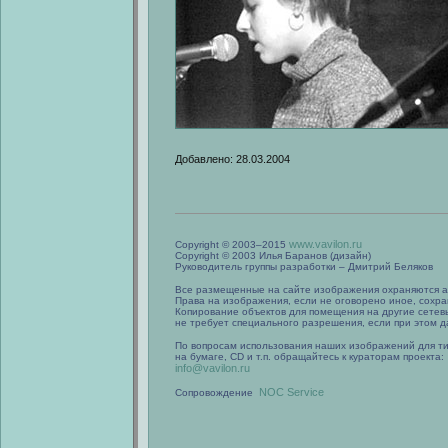
Добавлено: 28.03.2004
www.vavilon.ru
Copyright © 2003–2015
Copyright © 2003 Илья Баранов (дизайн)
Руководитель группы разработки – Дмитрий Беляков
Все размещенные на сайте изображения охраняются а
Права на изображения, если не оговорено иное, сохра
Копирование объектов для помещения на другие сетев
не требует специального разрешения, если при этом да
По вопросам использования наших изображений для т
на бумаге, CD и т.п. обращайтесь к кураторам проекта:
info@vavilon.ru
NOC Service
Сопровождение