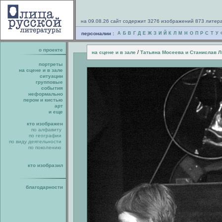
на 09.08.26 сайт содержит 3276 изображений 873 литер
персоналии :
А
Б
В
Г
Д
Е
Ж
З
И
Й
К
Л
М
Н
О
П
Р
С
Т
У
о проекте
/
на сцене и в зале
Татьяна Мосеева и Станислав Л
портреты
на сцене и в зале
ситуации
групповые
события
неформально
пером и кистью
арт
и еще
кто изображен
по алфавиту
по географии
по виду деятельности
по поколению
кто изобразил
благодарности