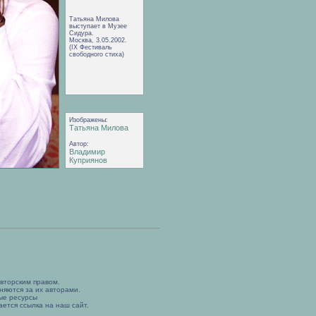
Татьяна Милова
выступает в Музее
Сидура.
Москва, 3.05.2002.
(IX Фестиваль
свободного стиха)
Изображены:
Татьяна Милова
Автор:
Владимир
Куприянов
вторским правом.
няются за их авторами.
ые ресурсы
ется ссылка на наш сайт.