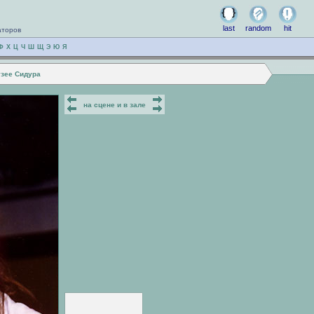
last
random
hit
аторов
Ф
Х
Ц
Ч
Ш
Щ
Э
Ю
Я
узее Сидура
на сцене и в зале