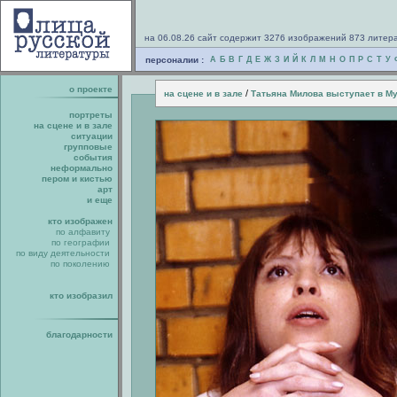
на 06.08.26 сайт содержит 3276 изображений 873 литер
персоналии :
А
Б
В
Г
Д
Е
Ж
З
И
Й
К
Л
М
Н
О
П
Р
С
Т
У
о проекте
/
на сцене и в зале
Татьяна Милова выступает в М
портреты
на сцене и в зале
ситуации
групповые
события
неформально
пером и кистью
арт
и еще
кто изображен
по алфавиту
по географии
по виду деятельности
по поколению
кто изобразил
благодарности