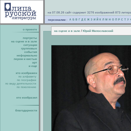
на 07.08.26 сайт содержит 3276 изображений 873 литер
персоналии :
А
Б
В
Г
Д
Е
Ж
З
И
Й
К
Л
М
Н
О
П
Р
С
Т
У
о проекте
/
на сцене и в зале
Юрий Милославский
портреты
на сцене и в зале
ситуации
групповые
события
неформально
пером и кистью
арт
и еще
кто изображен
по алфавиту
по географии
по виду деятельности
по поколению
кто изобразил
благодарности