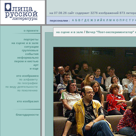
на 07.08.26 сайт содержит 3276 изображений 873 литер
персоналии :
А
Б
В
Г
Д
Е
Ж
З
И
Й
К
Л
М
Н
О
П
Р
С
Т
У
о проекте
/
на сцене и в зале
Вечер "Поэт-экспериментатор" 
портреты
на сцене и в зале
ситуации
групповые
события
неформально
пером и кистью
арт
и еще
кто изображен
по алфавиту
по географии
по виду деятельности
по поколению
кто изобразил
благодарности