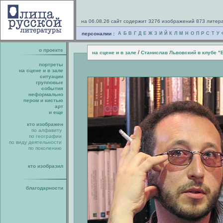
на 06.08.26 сайт содержит 3276 изображений 873 литер
персоналии :
А
Б
В
Г
Д
Е
Ж
З
И
Й
К
Л
М
Н
О
П
Р
С
Т
У
о проекте
/
на сцене и в зале
Станислав Львовский в клубе "
портреты
на сцене и в зале
ситуации
групповые
события
неформально
пером и кистью
арт
и еще
кто изображен
по алфавиту
по географии
по виду деятельности
по поколению
кто изобразил
благодарности