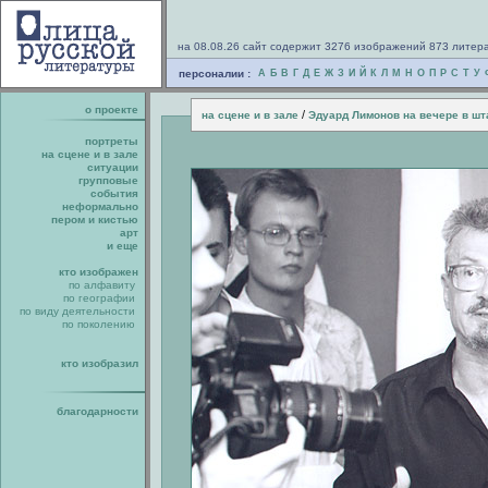
на 08.08.26 сайт содержит 3276 изображений 873 литер
персоналии :
А
Б
В
Г
Д
Е
Ж
З
И
Й
К
Л
М
Н
О
П
Р
С
Т
У
о проекте
/
на сцене и в зале
Эдуард Лимонов на вечере в шт
портреты
на сцене и в зале
ситуации
групповые
события
неформально
пером и кистью
арт
и еще
кто изображен
по алфавиту
по географии
по виду деятельности
по поколению
кто изобразил
благодарности