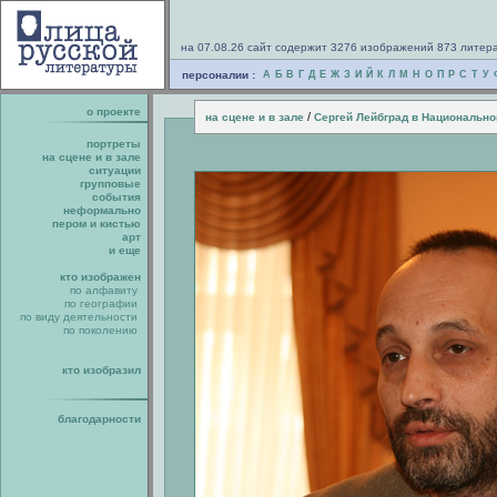
на 07.08.26 сайт содержит 3276 изображений 873 литер
персоналии :
А
Б
В
Г
Д
Е
Ж
З
И
Й
К
Л
М
Н
О
П
Р
С
Т
У
о проекте
/
на сцене и в зале
Сергей Лейбград в Национальн
портреты
на сцене и в зале
ситуации
групповые
события
неформально
пером и кистью
арт
и еще
кто изображен
по алфавиту
по географии
по виду деятельности
по поколению
кто изобразил
благодарности