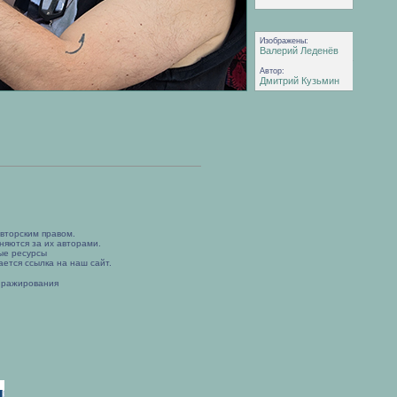
Изображены:
Валерий Леденёв
Автор:
Дмитрий Кузьмин
вторским правом.
няются за их авторами.
ые ресурсы
ется ссылка на наш сайт.
иражирования