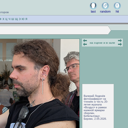
last
random
hit
аторов
Ф
Х
Ц
Ч
Ш
Щ
Э
Ю
Я
на сцене и в зале
Валерий Леденёв
фотографирует на
чтениях в честь 20-
летия журнала
«Воздух» в рамках
книжной ярмарки
«Берлин,
Бебельплац».
Берлин, 2.05.2026.