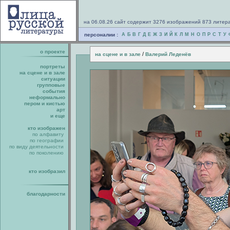
на 06.08.26 сайт содержит 3276 изображений 873 литер
персоналии :
А
Б
В
Г
Д
Е
Ж
З
И
Й
К
Л
М
Н
О
П
Р
С
Т
У
о проекте
/
на сцене и в зале
Валерий Леденёв
портреты
на сцене и в зале
ситуации
групповые
события
неформально
пером и кистью
арт
и еще
кто изображен
по алфавиту
по географии
по виду деятельности
по поколению
кто изобразил
благодарности