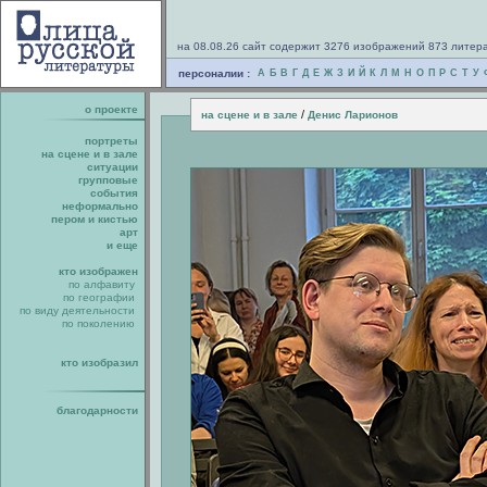
на 08.08.26 сайт содержит 3276 изображений 873 литер
персоналии :
А
Б
В
Г
Д
Е
Ж
З
И
Й
К
Л
М
Н
О
П
Р
С
Т
У
о проекте
/
на сцене и в зале
Денис Ларионов
портреты
на сцене и в зале
ситуации
групповые
события
неформально
пером и кистью
арт
и еще
кто изображен
по алфавиту
по географии
по виду деятельности
по поколению
кто изобразил
благодарности