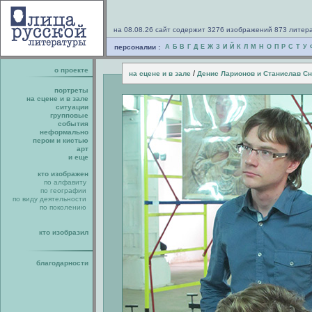
на 08.08.26 сайт содержит 3276 изображений 873 литер
персоналии :
А
Б
В
Г
Д
Е
Ж
З
И
Й
К
Л
М
Н
О
П
Р
С
Т
У
о проекте
/
на сцене и в зале
Денис Ларионов и Станислав С
портреты
на сцене и в зале
ситуации
групповые
события
неформально
пером и кистью
арт
и еще
кто изображен
по алфавиту
по географии
по виду деятельности
по поколению
кто изобразил
благодарности