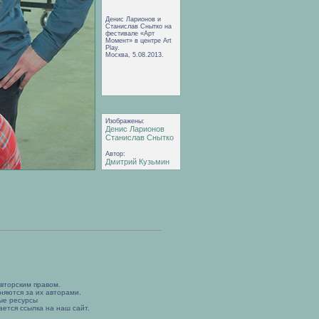
Денис Ларионов и
Станислав Снытко на
фестивале «Арт
Момент» в центре Art
Play.
Москва, 5.08.2013.
Изображены:
Денис Ларионов
Станислав Снытко
Автор:
Дмитрий Кузьмин
вторским правом.
няются за их авторами.
ые ресурсы
ется ссылка на наш сайт.