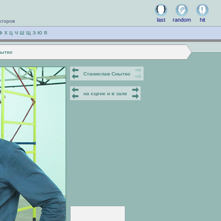
last
random
hit
аторов
Ф
Х
Ц
Ч
Ш
Щ
Э
Ю
Я
нытко
Станислав Снытко
на сцене и в зале