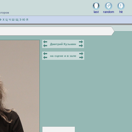
last
random
hit
аторов
Ф
Х
Ц
Ч
Ш
Щ
Э
Ю
Я
Дмитрий Кузьмин
на сцене и в зале