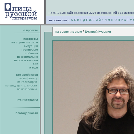
на 07.08.26 сайт содержит 3276 изображений 873 литер
персоналии :
А
Б
В
Г
Д
Е
Ж
З
И
Й
К
Л
М
Н
О
П
Р
С
Т
У
о проекте
/
на сцене и в зале
Дмитрий Кузьмин
портреты
на сцене и в зале
ситуации
групповые
события
неформально
пером и кистью
арт
и еще
кто изображен
по алфавиту
по географии
по виду деятельности
по поколению
кто изобразил
благодарности