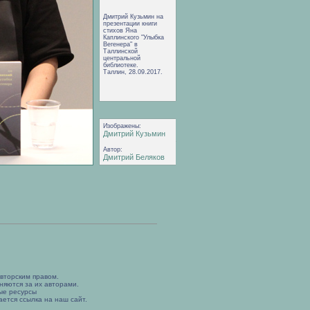
Дмитрий Кузьмин на
презентации книги
стихов Яна
Каплинского "Улыбка
Вегенера" в
Таллинской
центральной
библиотеке.
Таллин, 28.09.2017.
Изображены:
Дмитрий Кузьмин
Автор:
Дмитрий Беляков
вторским правом.
няются за их авторами.
ые ресурсы
ется ссылка на наш сайт.