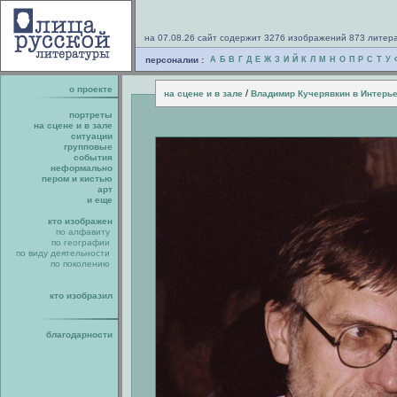
на 07.08.26 сайт содержит 3276 изображений 873 литер
персоналии :
А
Б
В
Г
Д
Е
Ж
З
И
Й
К
Л
М
Н
О
П
Р
С
Т
У
о проекте
/
на сцене и в зале
Владимир Кучерявкин в Интерь
портреты
на сцене и в зале
ситуации
групповые
события
неформально
пером и кистью
арт
и еще
кто изображен
по алфавиту
по географии
по виду деятельности
по поколению
кто изобразил
благодарности