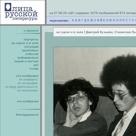
на 07.08.26 сайт содержит 3276 изображений 873 литер
персоналии :
А
Б
В
Г
Д
Е
Ж
З
И
Й
К
Л
М
Н
О
П
Р
С
Т
У
о проекте
/
на сцене и в зале
Дмитрий Кузьмин, Станислав Ль
портреты
на сцене и в зале
ситуации
групповые
события
неформально
пером и кистью
арт
и еще
кто изображен
по алфавиту
по географии
по виду деятельности
по поколению
кто изобразил
благодарности