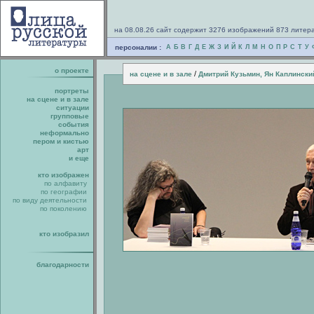
на 08.08.26 сайт содержит 3276 изображений 873 литер
персоналии :
А
Б
В
Г
Д
Е
Ж
З
И
Й
К
Л
М
Н
О
П
Р
С
Т
У
о проекте
/
на сцене и в зале
Дмитрий Кузьмин, Ян Каплински
портреты
на сцене и в зале
ситуации
групповые
события
неформально
пером и кистью
арт
и еще
кто изображен
по алфавиту
по географии
по виду деятельности
по поколению
кто изобразил
благодарности