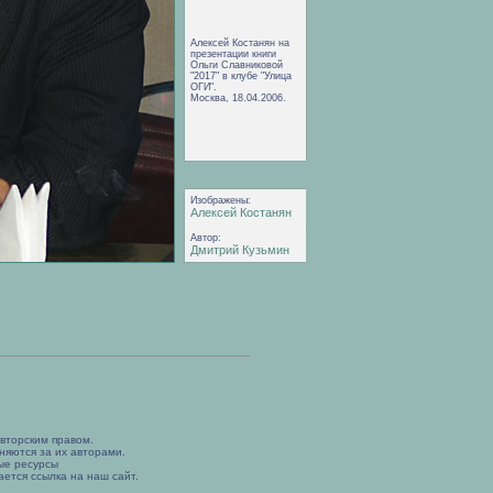
Алексей Костанян на
презентации книги
Ольги Славниковой
"2017" в клубе "Улица
ОГИ".
Москва, 18.04.2006.
Изображены:
Алексей Костанян
Автор:
Дмитрий Кузьмин
вторским правом.
няются за их авторами.
ые ресурсы
ется ссылка на наш сайт.