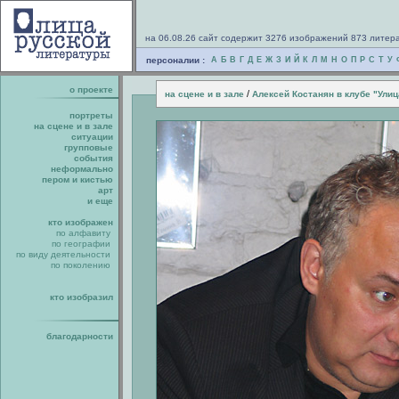
на 06.08.26 сайт содержит 3276 изображений 873 литер
персоналии :
А
Б
В
Г
Д
Е
Ж
З
И
Й
К
Л
М
Н
О
П
Р
С
Т
У
о проекте
/
на сцене и в зале
Алексей Костанян в клубе "Ули
портреты
на сцене и в зале
ситуации
групповые
события
неформально
пером и кистью
арт
и еще
кто изображен
по алфавиту
по географии
по виду деятельности
по поколению
кто изобразил
благодарности