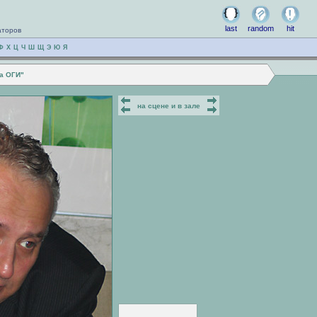
last
random
hit
аторов
Ф
Х
Ц
Ч
Ш
Щ
Э
Ю
Я
ца ОГИ"
на сцене и в зале