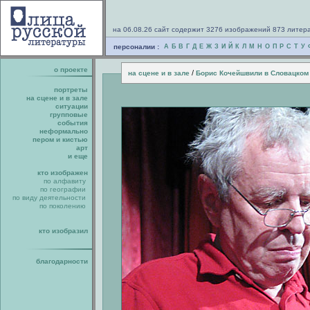
на 06.08.26 сайт содержит 3276 изображений 873 литер
персоналии :
А
Б
В
Г
Д
Е
Ж
З
И
Й
К
Л
М
Н
О
П
Р
С
Т
У
о проекте
/
на сцене и в зале
Борис Кочейшвили в Словацком
портреты
на сцене и в зале
ситуации
групповые
события
неформально
пером и кистью
арт
и еще
кто изображен
по алфавиту
по географии
по виду деятельности
по поколению
кто изобразил
благодарности