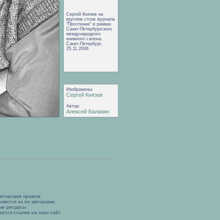
Сергей Князев на
круглом столе журнала
"Прочтение" в рамках
Санкт-Петербургского
международного
книжного салона.
Санкт-Петербург,
25.11.2006.
Изображены:
Сергей Князев
Автор:
Алексей Балакин
вторским правом.
няются за их авторами.
ые ресурсы
ется ссылка на наш сайт.