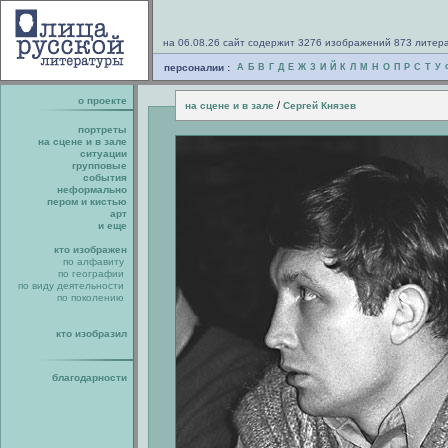
на 06.08.26 сайт содержит 3276 изображений 873 литер
персоналии :
А
Б
В
Г
Д
Е
Ж
З
И
Й
К
Л
М
Н
О
П
Р
С
Т
У
о проекте
/
на сцене и в зале
Сергей Князев
портреты
на сцене и в зале
ситуации
групповые
события
неформально
пером и кистью
арт
и еще
кто изображен
по алфавиту
по географии
по виду деятельности
по поколению
кто изобразил
благодарности