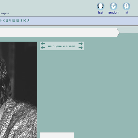
last
random
hit
аторов
Ф
Х
Ц
Ч
Ш
Щ
Э
Ю
Я
на сцене и в зале