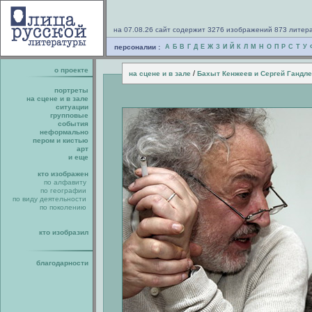
на 07.08.26 сайт содержит 3276 изображений 873 литер
персоналии :
А
Б
В
Г
Д
Е
Ж
З
И
Й
К
Л
М
Н
О
П
Р
С
Т
У
о проекте
/
на сцене и в зале
Бахыт Кенжеев и Сергей Гандл
портреты
на сцене и в зале
ситуации
групповые
события
неформально
пером и кистью
арт
и еще
кто изображен
по алфавиту
по географии
по виду деятельности
по поколению
кто изобразил
благодарности