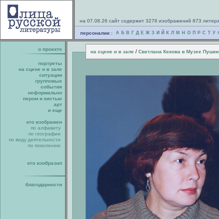
на 07.08.26 сайт содержит 3276 изображений 873 литер
персоналии :
А
Б
В
Г
Д
Е
Ж
З
И
Й
К
Л
М
Н
О
П
Р
С
Т
У
о проекте
/
на сцене и в зале
Светлана Кекова в Музее Пушки
портреты
на сцене и в зале
ситуации
групповые
события
неформально
пером и кистью
арт
и еще
кто изображен
по алфавиту
по географии
по виду деятельности
по поколению
кто изобразил
благодарности