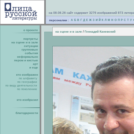
на 08.08.26 сайт содержит 3276 изображений 873 литер
персоналии :
А
Б
В
Г
Д
Е
Ж
З
И
Й
К
Л
М
Н
О
П
Р
С
Т
У
о проекте
/
на сцене и в зале
Геннадий Каневский
портреты
на сцене и в зале
ситуации
групповые
события
неформально
пером и кистью
арт
и еще
кто изображен
по алфавиту
по географии
по виду деятельности
по поколению
кто изобразил
благодарности