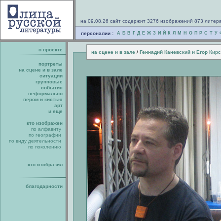
на 09.08.26 сайт содержит 3276 изображений 873 литер
персоналии :
А
Б
В
Г
Д
Е
Ж
З
И
Й
К
Л
М
Н
О
П
Р
С
Т
У
о проекте
/
на сцене и в зале
Геннадий Каневский и Егор Кир
портреты
на сцене и в зале
ситуации
групповые
события
неформально
пером и кистью
арт
и еще
кто изображен
по алфавиту
по географии
по виду деятельности
по поколению
кто изобразил
благодарности