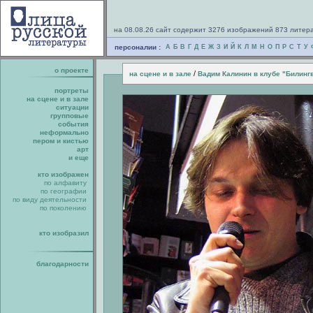
на 08.08.26 сайт содержит 3276 изображений 873 литер
персоналии :
А
Б
В
Г
Д
Е
Ж
З
И
Й
К
Л
М
Н
О
П
Р
С
Т
У
о проекте
/
на сцене и в зале
Вадим Калинин в клубе "Билинг
портреты
на сцене и в зале
ситуации
групповые
события
неформально
пером и кистью
арт
и еще
кто изображен
по алфавиту
по географии
по виду деятельности
по поколению
кто изобразил
благодарности