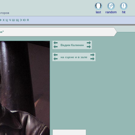
last
random
hit
аторов
Ф
Х
Ц
Ч
Ш
Щ
Э
Ю
Я
ва"
Вадим Калинин
на сцене и в зале