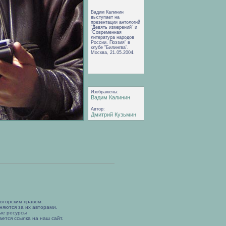
Вадим Калинин
выступает на
презентации антологий
"Девять измерений" и
"Современная
литература народов
России. Поэзия" в
клубе "Билингва".
Москва, 21.05.2004.
Изображены:
Вадим Калинин
Автор:
Дмитрий Кузьмин
вторским правом.
няются за их авторами.
ые ресурсы
ется ссылка на наш сайт.