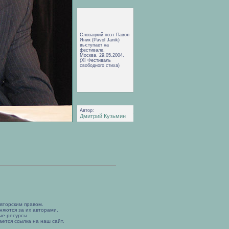
Словацкий поэт Павол
Яник (Pavol Janik)
выступает на
фестивале.
Москва, 29.05.2004.
(XI Фестиваль
свободного стиха)
Автор:
Дмитрий Кузьмин
вторским правом.
няются за их авторами.
ые ресурсы
ется ссылка на наш сайт.