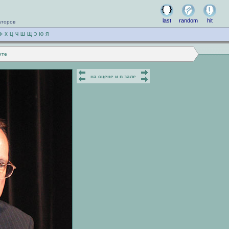
last
random
hit
аторов
Ф
Х
Ц
Ч
Ш
Щ
Э
Ю
Я
уте
на сцене и в зале