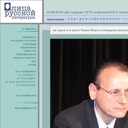
на 08.08.26 сайт содержит 3276 изображений 873 литер
персоналии :
А
Б
В
Г
Д
Е
Ж
З
И
Й
К
Л
М
Н
О
П
Р
С
Т
У
о проекте
/
на сцене и в зале
Павол Яник в Словацком инстит
портреты
на сцене и в зале
ситуации
групповые
события
неформально
пером и кистью
арт
и еще
кто изображен
по алфавиту
по географии
по виду деятельности
по поколению
кто изобразил
благодарности